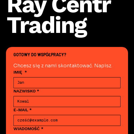
Ray Centr
Trading
GOTOWY DO WSPÓŁPRACY?
Chcesz się z nami skontaktować. Napisz.
IMIĘ
*
NAZWISKO
*
E-MAIL
*
WIADOMOŚĆ
*