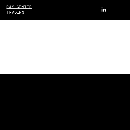
RAY CENTER
TRADING
ZYNTH
Wzmacnianie dźwięku innowacji