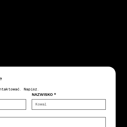
?
ntaktować. Napisz.
NAZWISKO
*